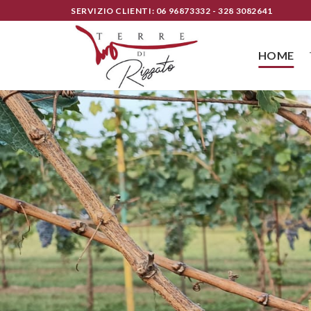
Skip
SERVIZIO CLIENTI: 06 96873332 - 328 3082641
to
content
HOME