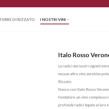
TERRE DI RIZZATO
I NOSTRI VINI
Italo Rosso Veron
Le radici dei nostri vigneti in
nessun altro vino avrebbe potut
Rizzato.
Nasce così Italo Rosso Veronese
fondatore, un vino complesso n
profonde radici legate ai loro t