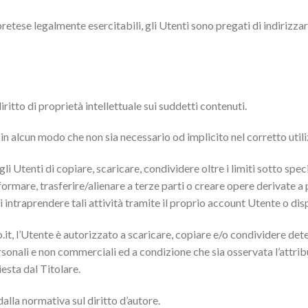
e pretese legalmente esercitabili, gli Utenti sono pregati di indirizzar
iritto di proprietà intellettuale sui suddetti contenuti.
 in alcun modo che non sia necessario od implicito nel corretto utili
gli Utenti di copiare, scaricare, condividere oltre i limiti sotto spe
rmare, trasferire/alienare a terze parti o creare opere derivate a 
i intraprendere tali attività tramite il proprio account Utente o dis
, l’Utente è autorizzato a scaricare, copiare e/o condividere dete
onali e non commerciali ed a condizione che sia osservata l’attrib
iesta dal Titolare.
alla normativa sul diritto d’autore.