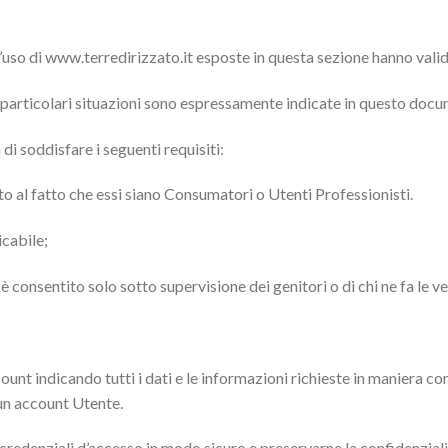
’uso di www.terredirizzato.it esposte in questa sezione hanno valid
in particolari situazioni sono espressamente indicate in questo doc
di soddisfare i seguenti requisiti:
tto al fatto che essi siano Consumatori o Utenti Professionisti.
icabile;
è consentito solo sotto supervisione dei genitori o di chi ne fa le ve
ount indicando tutti i dati e le informazioni richieste in maniera co
 un account Utente.
credenziali d’accesso in modo sicuro e preservarne la confidenzialit