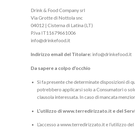
Drink & Food Company srl
Via Grotte di Nottola snc
04012 | Cisterna di Latina (LT)
P.Iva IT11679661006
info@drinkefood.it
Indirizzo email del Titolare:
info@drinkefood.it
Da sapere a colpo d’occhio
Si fa presente che determinate disposizioni di qu
potrebbero applicarsi solo a Consumatori o sol
clausola interessata. In caso di mancata menzione,
L’utilizzo di www.terredirizzato.it e del Serv
L’accesso a www.terredirizzato.it e l’utilizzo del 