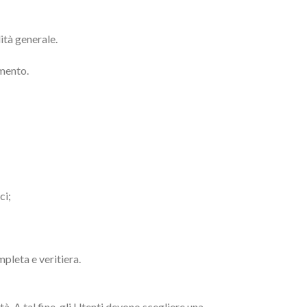
ità generale.
umento.
ci;
mpleta e veritiera.
à. A tal fine, gli Utenti devono scegliere una