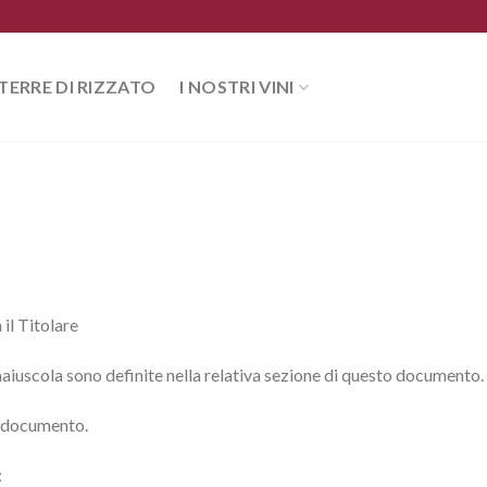
TERRE DI RIZZATO
I NOSTRI VINI
il Titolare
 maiuscola sono definite nella relativa sezione di questo documento.
o documento.
: