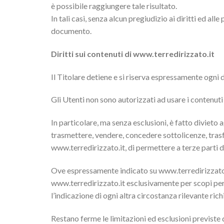
è possibile raggiungere tale risultato.
In tali casi, senza alcun pregiudizio ai diritti ed all
documento.
Diritti sui contenuti di www.terredirizzato.it
Il Titolare detiene e si riserva espressamente ogni d
Gli Utenti non sono autorizzati ad usare i contenuti
In particolare, ma senza esclusioni, è fatto divieto a
trasmettere, vendere, concedere sottolicenze, trasfo
www.terredirizzato.it, di permettere a terze parti d
Ove espressamente indicato su www.terredirizzato.it
www.terredirizzato.it esclusivamente per scopi pers
l’indicazione di ogni altra circostanza rilevante rich
Restano ferme le limitazioni ed esclusioni previste d