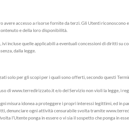
 avere accesso a risorse fornite da terzi. Gli Utenti riconoscono e
contenuto e della loro disponibilità.
, ivi incluse quelle applicabili a eventuali concessioni di diritti su 
ssenza, dalla legge.
zati solo per gli scopi per i quali sono offerti, secondo questi Termin
uso di www.terredirizzato.it e/o del Servizio non violi la legge, i rego
e ogni misura idonea a proteggere i propri interessi legittimi, ed in p
tti, denunciare ogni attività censurabile svolta tramite www.terredir
lvolta l’Utente ponga in essere o vi sia il sospetto che ponga in esse