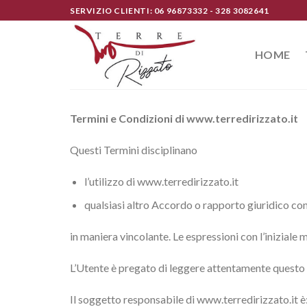
Skip
SERVIZIO CLIENTI: 06 96873332 - 328 3082641
to
content
HOME
Termini e Condizioni di www.terredirizzato.it
Questi Termini disciplinano
l’utilizzo di www.terredirizzato.it
qualsiasi altro Accordo o rapporto giuridico con 
in maniera vincolante. Le espressioni con l’iniziale
L’Utente è pregato di leggere attentamente quest
Il soggetto responsabile di www.terredirizzato.it è